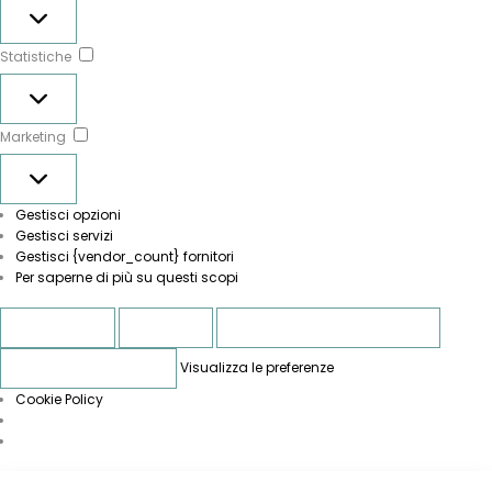
Preferenze
Statistiche
Statistiche
Marketing
Marketing
Gestisci opzioni
Gestisci servizi
Gestisci {vendor_count} fornitori
Per saperne di più su questi scopi
Accetta
Nega
Visualizza le preferenze
Visualizza le preferenze
Salva preferenze
Cookie Policy
Vai