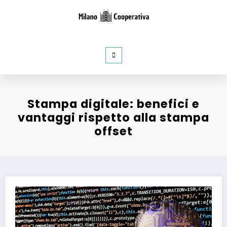
al
contenuto
Milano Cooperativa
Notizie e curiosità dal mondo del Web
Stampa digitale: benefici e
vantaggi rispetto alla stampa
offset