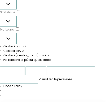
Preferenze
Statistiche
Statistiche
Marketing
Marketing
Gestisci opzioni
Gestisci servizi
Gestisci {vendor_count} fornitori
Per saperne di più su questi scopi
Accetta
Nega
Visualizza le preferenze
Visualizza le preferenze
Salva preferenze
Cookie Policy
Vai