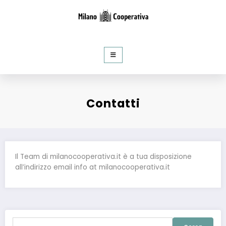
al
contenuto
Milano Cooperativa
Notizie e curiosità dal mondo del Web
Contatti
Il Team di milanocooperativa.it è a tua disposizione
all’indirizzo email info at milanocooperativa.it
Ricerca