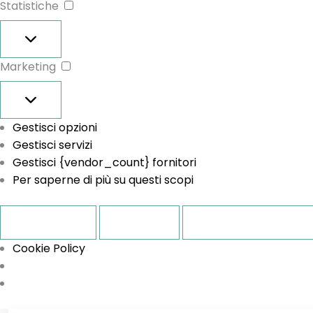
Statistiche
Statistiche
Marketing
Marketing
Gestisci opzioni
Gestisci servizi
Gestisci {vendor_count} fornitori
Per saperne di più su questi scopi
Accetta
Nega
Visualizza le prefe
Cookie Policy