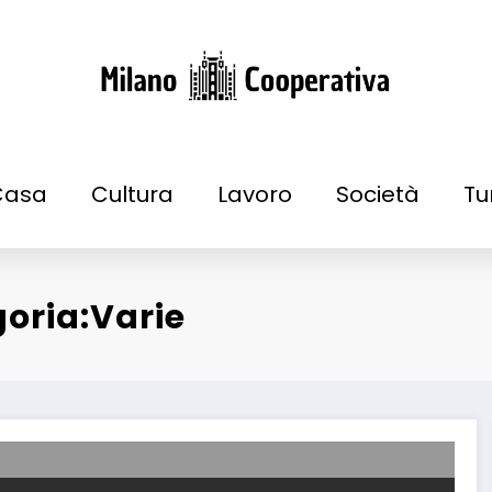
Mila
Notizie 
Casa
Cultura
Lavoro
Società
Tu
oria:Varie
leta alla scelta