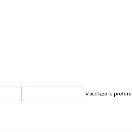
Visualizza le prefer
renze
Salva preferenze