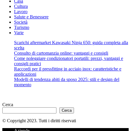
Casa
Cultura
Lavoro
Salute e Benessere
Società
Turismo
Varie
Scarichi aftermarket Kawasaki Ninja 650: guida completa alla
scelta
Consulto di cartomanzia online: vantaggi e consigli
Come noleggiare condizionatori portatili: prezzi, vantaggi e
consigli pratici
Raccordi per il pressfitting in acciaio inox: caratteristiche e
applicazioni
Modelli di tendenza abiti da sposo 2025: stili e design del
momento
Cerca
Cerca
© Copyright 2023. Tutti i diritti riservati
Aziende