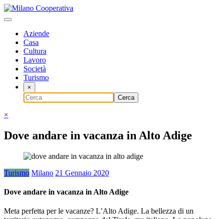
Vai
al
Notizie e curiosità dal mondo del Web
contenuto
Milano Cooperativa
Aziende
Casa
Cultura
Lavoro
Società
Turismo
×
×
Dove andare in vacanza in Alto Adige
Turismo
Milano
21 Gennaio 2020
Dove andare in vacanza in Alto Adige
Meta perfetta per le vacanze? L’Alto Adige. La bellezza di un