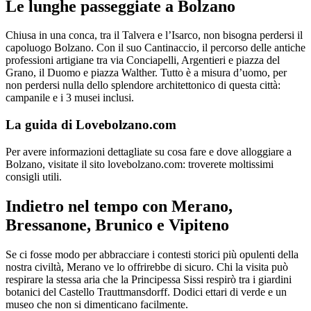
Le lunghe passeggiate a Bolzano
Chiusa in una conca, tra il Talvera e l’Isarco, non bisogna perdersi il
capoluogo Bolzano. Con il suo Cantinaccio, il percorso delle antiche
professioni artigiane tra via Conciapelli, Argentieri e piazza del
Grano, il Duomo e piazza Walther. Tutto è a misura d’uomo, per
non perdersi nulla dello splendore architettonico di questa città:
campanile e i 3 musei inclusi.
La guida di Lovebolzano.com
Per avere informazioni dettagliate su cosa fare e dove alloggiare a
Bolzano, visitate il sito lovebolzano.com: troverete moltissimi
consigli utili.
Indietro nel tempo con Merano,
Bressanone, Brunico e Vipiteno
Se ci fosse modo per abbracciare i contesti storici più opulenti della
nostra civiltà, Merano ve lo offrirebbe di sicuro. Chi la visita può
respirare la stessa aria che la Principessa Sissi respirò tra i giardini
botanici del Castello Trauttmansdorff. Dodici ettari di verde e un
museo che non si dimenticano facilmente.