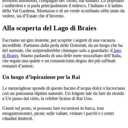
territorio autonomo, compagno del Tirolo, ma italiano. Lo popolano
i sudtirolesi e si parla principalmente il tedesco, l’italiano e il ladino
della Val Gardena. Montuoso e di un verde sconfinato offre tanto da
vedere, sia d’Estate che d’Inverno.
Alla scoperta del Lago di Braies
Facciamo un giro insieme, per scoprire i segreti di una vacanza
incredibile. Partiamo dalla perla delle Dolomiti, da un luogo che ha
del surreale, che sorprenderebbe chiunque solo a guardarlo: il
lago
di Braies
. Stiamo parlando di una delle mete mozzafiato dell’Italia,
che regala una quiete e un romanticismo degno dei più raffinati
romanzi d’autore.
Un luogo d’ispirazione per la Rai
Le meravigliose sponde di questo bacino d’acqua dolce s’incrociano
con un panorama dipinto naturale. Un folgore tale da fare da sfondo
a Un passo dal cielo, la celebre fiction di Rai Uno.
Giunti sul posto, si possono fare escursioni in barca, tour
enogastronomici, picnic sulle vallate, visitare i parchi e i centri
cittadini limitrofi.