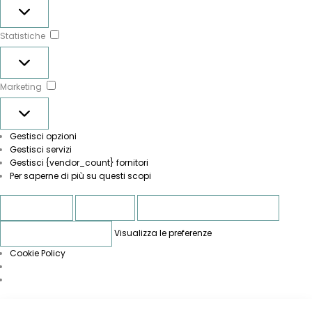
Preferenze
Statistiche
Statistiche
Marketing
Marketing
Gestisci opzioni
Gestisci servizi
Gestisci {vendor_count} fornitori
Per saperne di più su questi scopi
Accetta
Nega
Visualizza le preferenze
Visualizza le preferenze
Salva preferenze
Cookie Policy
Vai