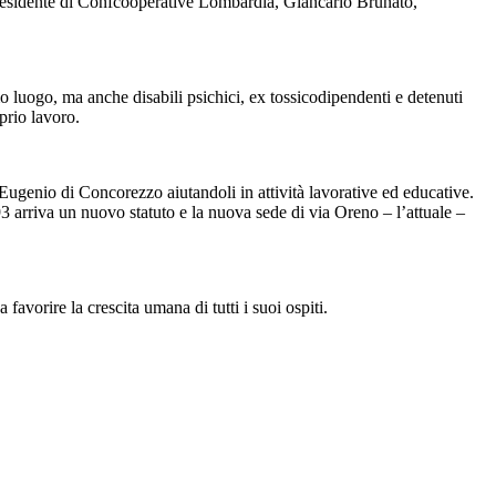
 presidente di Confcooperative Lombardia, Giancarlo Brunato,
mo luogo, ma anche disabili psichici, ex tossicodipendenti e detenuti
prio lavoro.
Eugenio di Concorezzo aiutandoli in attività lavorative ed educative.
 arriva un nuovo statuto e la nuova sede di via Oreno – l’attuale –
vorire la crescita umana di tutti i suoi ospiti.