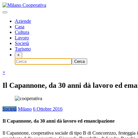
Vai
al
Notizie e curiosità dal mondo del Web
contenuto
Milano Cooperativa
Aziende
Casa
Cultura
Lavoro
Società
Turismo
×
×
Il Capannone, da 30 anni dà lavoro ed em
Società
Milano
6 Ottobre 2016
Il Capannone, da 30 anni dà lavoro ed emancipazione
Il Capannone, cooperativa sociale di tipo B di Concorezzo, festeggia i 