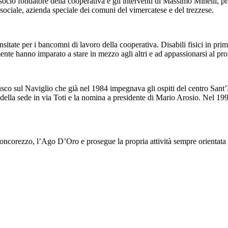
socio fondatore della cooperativa e gli interventi di Massimo Minelli,
sociale, azienda speciale dei comuni del vimercatese e del trezzese.
nsitate per i bancomni di lavoro della cooperativa. Disabili fisici in pri
e hanno imparato a stare in mezzo agli altri e ad appassionarsi al pro
sco sul Naviglio che già nel 1984 impegnava gli ospiti del centro Sant’
ella sede in via Toti e la nomina a presidente di Mario Arosio. Nel 1993
corezzo, l’Ago D’Oro e prosegue la propria attività sempre orientata a fa