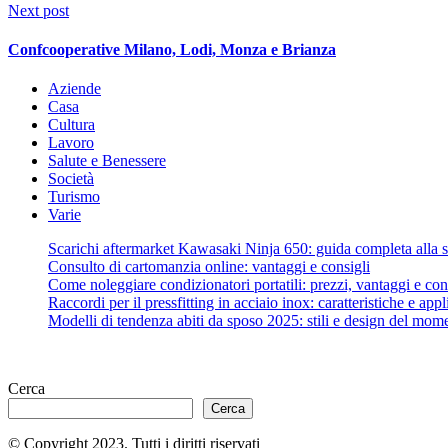
Next post
Confcooperative Milano, Lodi, Monza e Brianza
Aziende
Casa
Cultura
Lavoro
Salute e Benessere
Società
Turismo
Varie
Scarichi aftermarket Kawasaki Ninja 650: guida completa alla s
Consulto di cartomanzia online: vantaggi e consigli
Come noleggiare condizionatori portatili: prezzi, vantaggi e cons
Raccordi per il pressfitting in acciaio inox: caratteristiche e appl
Modelli di tendenza abiti da sposo 2025: stili e design del mom
Cerca
Cerca
© Copyright 2023. Tutti i diritti riservati