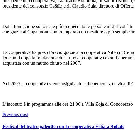
presidente della cooperativa, Giancarlo Brambilla, di Sandro Ronchi, 
presidente del consorzio Cs&L; e di Claudio Sala, direttore di Offerta 
Dalla fondazione sono state più di duecento le persone in difficoltà tra
che grazie al Capannone hanno imparato un mestiore o più semplicement
La cooperativa ha preso l’avvio grazie alla cooperativa Nibai di Cernu
Due anni dopo la fondazione della nuova cooperativa cvon l’apertura d
acquistata con un mutuo chiuso nel 2007.
Nel 2005 la cooperativa viene insignita della benemerenza civica di Con
L’incontro è in programma alle ore 21.00 a Villa Zoja di Concorezzo
Previous post
Festival del teatro galeotto con la cooperativa Estia a Bollate