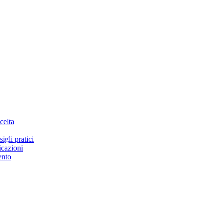
celta
igli pratici
icazioni
ento