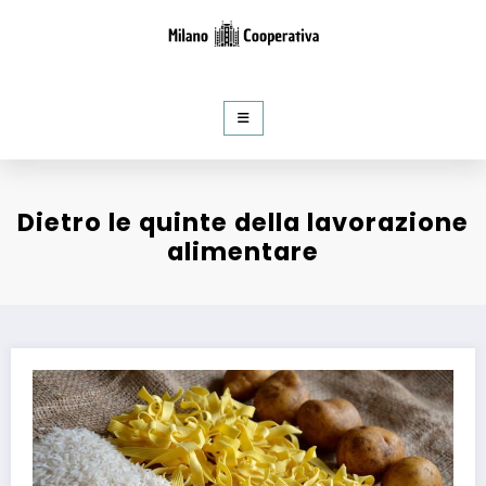
al
contenuto
Milano Cooperativa
Notizie e curiosità dal mondo del Web
Dietro le quinte della lavorazione
alimentare