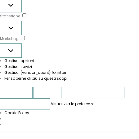
Preferenze
Statistiche
Statistiche
Marketing
Marketing
Gestisci opzioni
Gestisci servizi
Gestisci {vendor_count} fornitori
Per saperne di più su questi scopi
Accetta
Nega
Visualizza le preferenze
Visualizza le preferenze
Salva preferenze
Cookie Policy
Vai