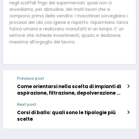
negli scaffali frigo dei supermercati: quasi non ci
avvediamo, per abitudine, dei molti lavori che si
compiono prima della vendita. I macchinari sorvegliano i
processi dei cibi con igiene e rispetto: risparmiano tanta
fatica umana e realizzano manufatti in un lampo. E’ un
settore che richiede investimenti, spazio e dedizione
massima all’orgoglio del lavoro.
Previous post
Come orientarsi nella scelta di impianti di
aspirazione, filtrazione, depolverazione e
di bonifica ambientale
Next post
Corsi di ballo: quali sono le tipologie più
scelte